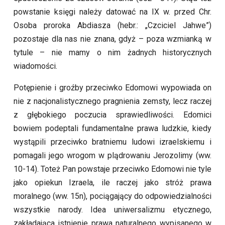
powstanie księgi należy datować na IX w. przed Chr.
Osoba proroka Abdiasza (hebr.: „Czciciel Jahwe”)
pozostaje dla nas nie znana, gdyż – poza wzmianką w
tytule – nie mamy o nim żadnych historycznych
wiadomości.
Potępienie i groźby przeciwko Edomowi wypowiada on
nie z nacjonalistycznego pragnienia zemsty, lecz raczej
z głębokiego poczucia sprawiedliwości. Edomici
bowiem podeptali fundamentalne prawa ludzkie, kiedy
wystąpili przeciwko bratniemu ludowi izraelskiemu i
pomagali jego wrogom w plądrowaniu Jerozolimy (ww.
10-14). Toteż Pan powstaje przeciwko Edomowi nie tyle
jako opiekun Izraela, ile raczej jako stróż prawa
moralnego (ww. 15n), pociągający do odpowiedzialności
wszystkie narody. Idea uniwersalizmu etycznego,
zakładająca istnienie prawa naturalnego wypisanego w