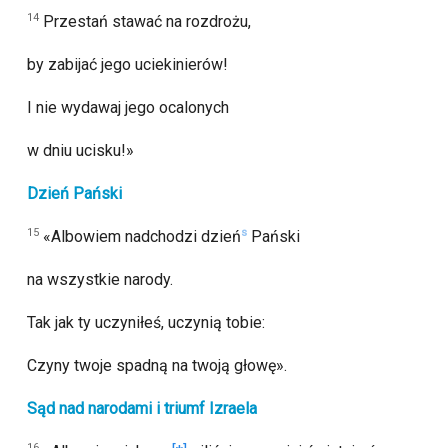
14
Przestań stawać na rozdrożu,
by zabijać jego uciekinierów!
I nie wydawaj jego ocalonych
w dniu ucisku!»
Dzień Pański
15
s
«Albowiem nadchodzi dzień
Pański
na wszystkie narody.
Tak jak ty uczyniłeś, uczynią tobie:
Czyny twoje spadną na twoją głowę».
Sąd nad narodami i triumf Izraela
16