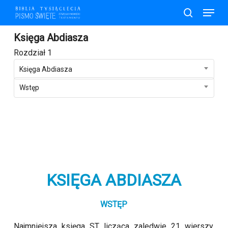
Skip
Menu
to
search
main
Księga Abdiasza
content
Rozdział 1
Księga Abdiasza
Wstęp
KSIĘGA ABDIASZA
WSTĘP
Najmniejsza księga ST, licząca zaledwie 21 wierszy,