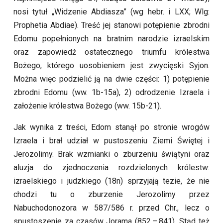
nosi tytuł „Widzenie Abdiasza” (wg hebr. i LXX; Wlg:
Prophetia Abdiae). Treść jej stanowi potępienie zbrodni
Edomu popełnionych na bratnim narodzie izraelskim
oraz zapowiedź ostatecznego triumfu królestwa
Bożego, którego uosobieniem jest zwycięski Syjon.
Można więc podzielić ją na dwie części: 1) potępienie
zbrodni Edomu (ww. 1b-15a), 2) odrodzenie Izraela i
założenie królestwa Bożego (ww. 15b-21).
Jak wynika z treści, Edom stanął po stronie wrogów
Izraela i brał udział w pustoszeniu Ziemi Świętej i
Jerozolimy. Brak wzmianki o zburzeniu świątyni oraz
aluzja do zjednoczenia rozdzielonych królestw:
izraelskiego i judzkiego (18n) sprzyjają tezie, że nie
chodzi tu o zburzenie Jerozolimy przez
Nabuchodonozora w 587/586 r. przed Chr., lecz o
spustoszenie za czasów Jorama (852 – 841). Stąd też