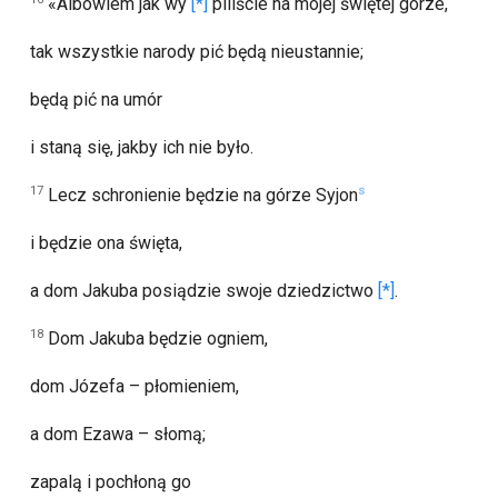
«Albowiem jak wy
piliście na mojej świętej górze,
tak wszystkie narody pić będą nieustannie;
będą pić na umór
i staną się, jakby ich nie było.
17
s
Lecz schronienie będzie na górze Syjon
i będzie ona święta,
a dom Jakuba posiądzie swoje dziedzictwo
.
18
Dom Jakuba będzie ogniem,
dom Józefa – płomieniem,
a dom Ezawa – słomą;
zapalą i pochłoną go