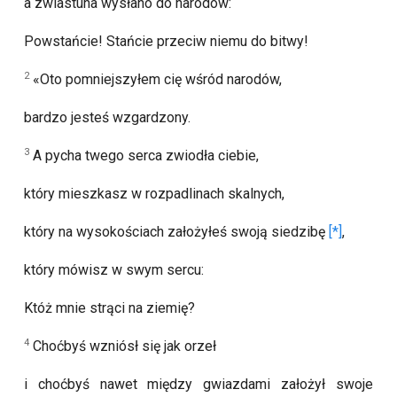
a zwiastuna wysłano do narodów:
Powstańcie! Stańcie przeciw niemu do bitwy!
2
«Oto pomniejszyłem cię wśród narodów,
bardzo jesteś wzgardzony.
3
A pycha twego serca zwiodła ciebie,
który mieszkasz w rozpadlinach skalnych,
który na wysokościach założyłeś swoją siedzibę
,
który mówisz w swym sercu:
Któż mnie strąci na ziemię?
4
Choćbyś wzniósł się jak orzeł
i choćbyś nawet między gwiazdami założył swoje