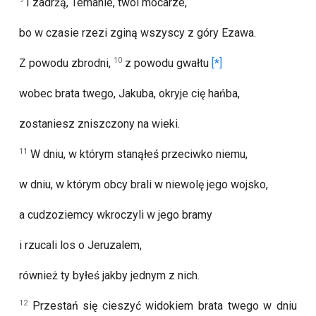
I zadrżą, Temanie, twoi mocarze,
bo w czasie rzezi zginą wszyscy z góry Ezawa.
10
Z powodu zbrodni,
z powodu gwałtu
wobec brata twego, Jakuba, okryje cię hańba,
zostaniesz zniszczony na wieki.
11
W dniu, w którym stanąłeś przeciwko niemu,
w dniu, w którym obcy brali w niewolę jego wojsko,
a cudzoziemcy wkroczyli w jego bramy
i rzucali los o Jeruzalem,
również ty byłeś jakby jednym z nich.
12
Przestań się cieszyć widokiem brata twego w dniu