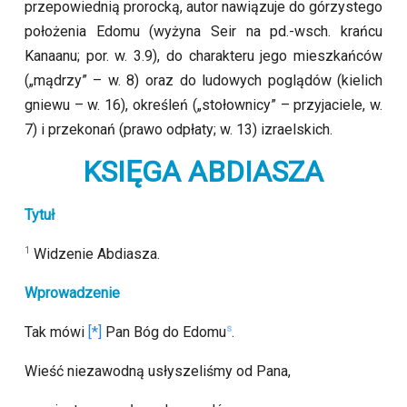
przepowiednią prorocką, autor nawiązuje do górzystego
położenia Edomu (wyżyna Seir na pd.-wsch. krańcu
Kanaanu; por. w. 3.9), do charakteru jego mieszkańców
(„mądrzy” – w. 8) oraz do ludowych poglądów (kielich
gniewu – w. 16), określeń („stołownicy” – przyjaciele, w.
7) i przekonań (prawo odpłaty; w. 13) izraelskich.
KSIĘGA ABDIASZA
Tytuł
1
Widzenie Abdiasza.
Wprowadzenie
s
Tak mówi
Pan Bóg do Edomu
.
Wieść niezawodną usłyszeliśmy od Pana,