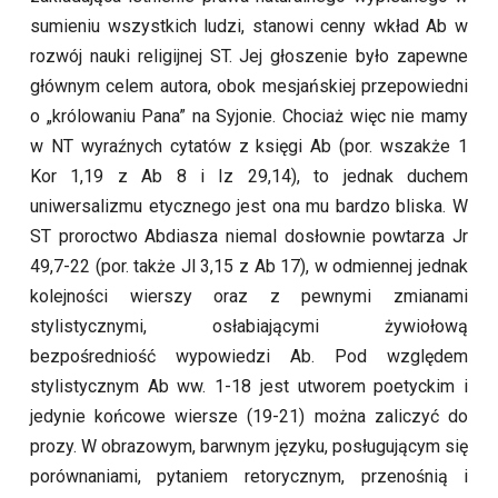
sumieniu wszystkich ludzi, stanowi cenny wkład Ab w
rozwój nauki religijnej ST. Jej głoszenie było zapewne
głównym celem autora, obok mesjańskiej przepowiedni
o „królowaniu Pana” na Syjonie. Chociaż więc nie mamy
w NT wyraźnych cytatów z księgi Ab (por. wszakże 1
Kor 1,19 z Ab 8 i Iz 29,14), to jednak duchem
uniwersalizmu etycznego jest ona mu bardzo bliska. W
ST proroctwo Abdiasza niemal dosłownie powtarza Jr
49,7-22 (por. także Jl 3,15 z Ab 17), w odmiennej jednak
kolejności wierszy oraz z pewnymi zmianami
stylistycznymi, osłabiającymi żywiołową
bezpośredniość wypowiedzi Ab. Pod względem
stylistycznym Ab ww. 1-18 jest utworem poetyckim i
jedynie końcowe wiersze (19-21) można zaliczyć do
prozy. W obrazowym, barwnym języku, posługującym się
porównaniami, pytaniem retorycznym, przenośnią i