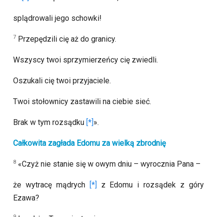
splądrowali jego schowki!
7
Przepędzili cię aż do granicy.
Wszyscy twoi sprzymierzeńcy cię zwiedli.
Oszukali cię twoi przyjaciele.
Twoi stołownicy zastawili na ciebie sieć.
Brak w tym rozsądku
».
Całkowita zagłada Edomu za wielką zbrodnię
8
«Czyż nie stanie się w owym dniu – wyrocznia Pana –
że wytracę mądrych
z Edomu i rozsądek z góry
Ezawa?
9