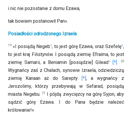
i nic nie pozostanie z domu Ezawa,
tak bowiem postanowił Pan».
Posiadłości odrodzonego Izraela
19
s
s
«I posiądą Negeb
, to jest górę Ezawa, oraz Szefelę
,
to jest kraj Filistynów. I posiądą ziemię Efraima, to jest
s
20
ziemię Samarii, a Beniamin [posiądzie] Gilead
.
Wygnańcy zaś z Chalach, synowie Izraela, odziedziczą
ziemię Kanaan aż do Sarepty
, a wygnańcy z
Jerozolimy, którzy przebywają w Sefarad, posiądą
21
miasta Negebu.
I pójdą zwycięzcy na górę Syjon, aby
sądzić górę Ezawa. I do Pana będzie należeć
królowanie!»