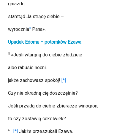
gniazdo,
stamtąd Ja strącę ciebie –
s
wyrocznia
Pana».
Upadek Edomu – potomków Ezawa
5
«Jeśli wtargną do ciebie złodzieje
albo rabusie nocni,
jakże zachowasz spokój!
Czy nie okradną cię doszczętnie?
Jeśli przyjdą do ciebie zbieracze winogron,
to czy zostawią cokolwiek?
6
Jakże przeszukali Ezawa,